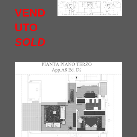
VEND
UTO
SOLD