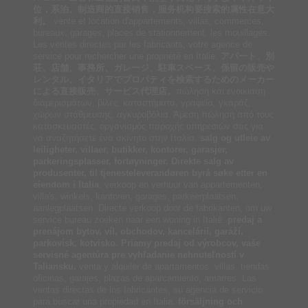
位，系泊。制造商的直接销售，服务机构要搜索的属性在意大
利。
vente et location d'appartements, villas, commerces,
bureaux, garages, places de stationnement, les mouillages.
Les ventes directes par les fabricants, votre agence de
service pour rechercher une propriété en Italie.
アパート、別
荘、店舗、事務所、ガレージ、駐車スペース、係留の販売や
レンタル。イタリアでプロパティを検索するためのメーカー
による直接販売、サービス代理店。
πώληση και ενοικίαση
διαμερισμάτων, βίλες, καταστήματα, γραφεία, γκαράζ,
χώρων στάθμευσης, αγκυροβόλια. Άμεση πώληση από τους
κατασκευαστές, οργανισμός παροχής υπηρεσιών σας για
να αναζητήσετε ένα ακίνητο στην Ιταλία.
salg og utleie av
leiligheter, villaer, butikker, kontorer, garasjer,
parkeringsplasser, fortøyninger. Direkte salg av
produsenter, til tjenesteleverandøren byrå søke etter en
eiendom i Italia
. verkoop en verhuur van appartementen,
villa's, winkels, kantoren, garages, parkeerplaatsen,
aanlegplaatsen. Directe verkoop door de fabrikanten, om uw
service bureau zoeken naar een woning in Italië.
predaj a
prenájom bytov, víl, obchodov, kancelárií, garáží,
parkovísk, kotvisko. Priamy predaj od výrobcov, vaše
servisné agentúra pre vyhľadanie nehnuteľností v
Taliansku.
venta y alquiler de apartamentos, villas, tiendas,
oficinas, garajes, plazas de aparcamiento, amarres. Las
ventas directas de los fabricantes, su agencia de servicio
para buscar una propiedad en Italia.
försäljning och